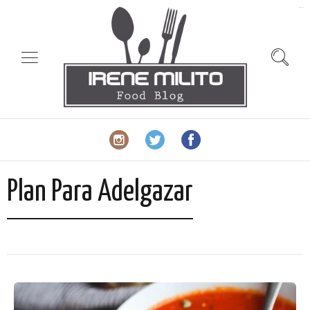
slot gacor
Plan Para Adelgazar