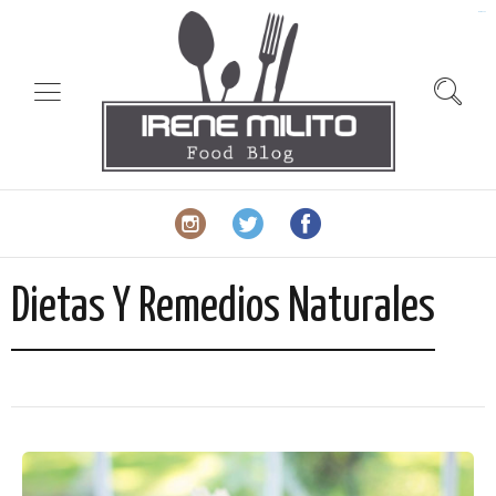
slot gacor
Dietas Y Remedios Naturales