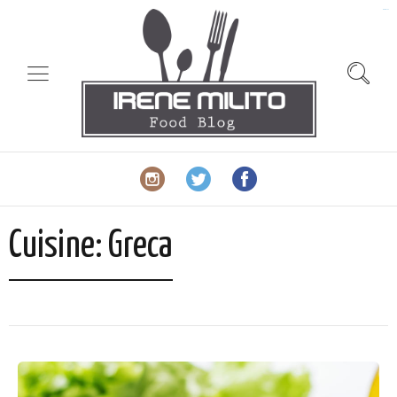
slot gacor
Cuisine:
Greca