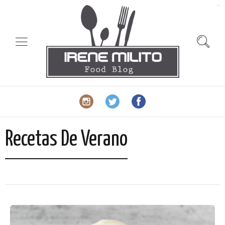
slot gacor
Recetas De Verano