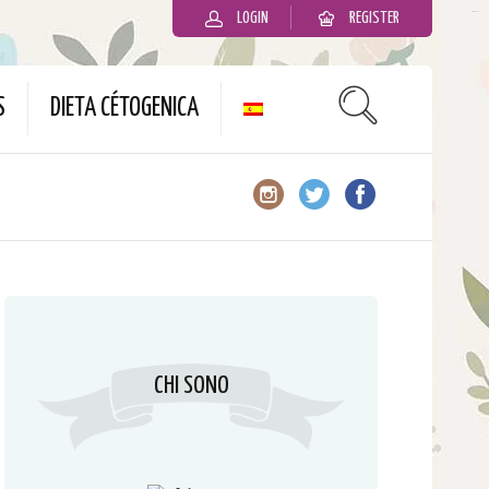
LOGIN
REGISTER
slot gacor
S
DIETA CÉTOGENICA
CHI SONO