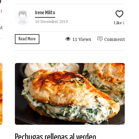
e
1
Irene Milito
10 December 2019
Like
1
t
Read More
11 Views
Comment
Pechugas rellenas al verdeo