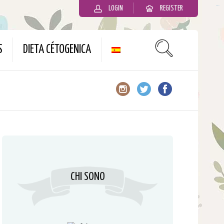
LOGIN
REGISTER
slot gacor
S
DIETA CÉTOGENICA
CHI SONO