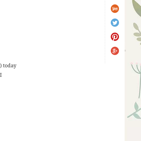
s) today
I