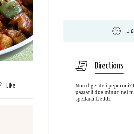
1 o
Directions
Like
Non digerite i peperoni? 
passarli due minuti nel 
spellarli freddi.