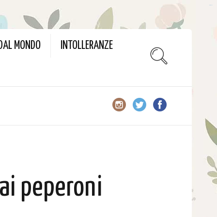
slot gacor
 DAL MONDO
INTOLLERANZE
 ai peperoni