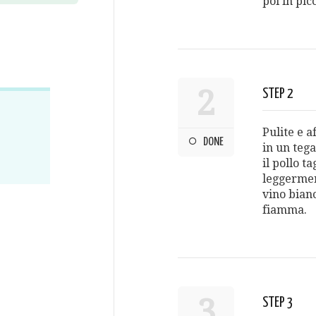
poi in picc
2
STEP 2
Pulite e a
DONE
in un teg
il pollo t
leggerment
vino bian
fiamma.
3
STEP 3