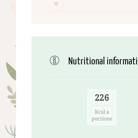
Nutritional informat
226
Kcal a
porzione