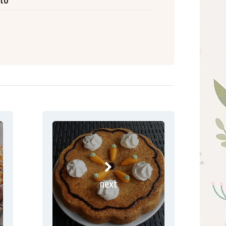
ito
next