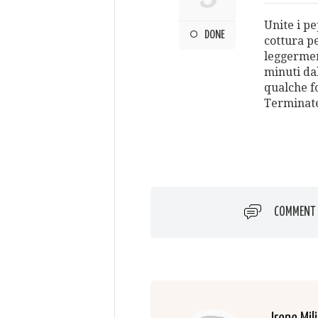
Unite i pe
DONE
cottura pe
leggermen
minuti dal
qualche f
Terminate 
COMMENT