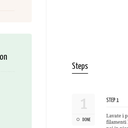
ion
Steps
1
STEP 1
Lavate i p
DONE
filamenti 