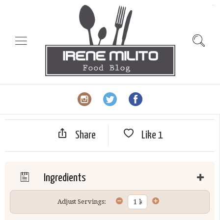
slot gacor
Share
Like
1
Ingredients
Adjust Servings: