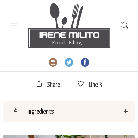
slot gacor
Share
Like
3
Ingredients