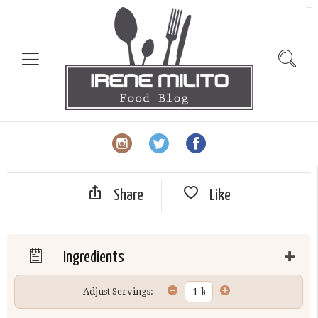
slot gacor
Share
Like
Ingredients
Adjust Servings: