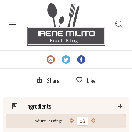
slot gacor
Share
Like
Ingredients
Adjust Servings: