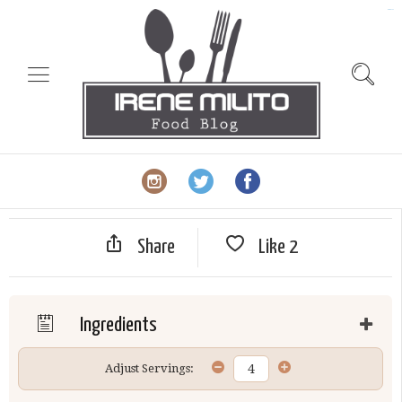
slot gacor
Share
Like
2
Ingredients
Adjust Servings: