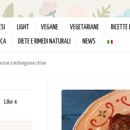
ESI
LIGHT
VEGANE
VEGETARIANE
RICETTE
ICA
DIETE E RIMEDI NATURALI
NEWS
abrese o milungiane chine
Like
4