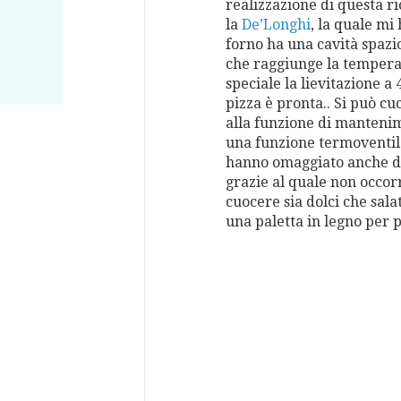
realizzazione di questa r
la
De’Longhi
, la quale mi
forno ha una cavità spazio
che raggiunge la temperat
speciale la lievitazione a
pizza è pronta.. Si può c
alla funzione di manteni
una funzione termoventila
hanno omaggiato anche degl
grazie al quale non occor
cuocere sia dolci che salat
una paletta in legno per pi