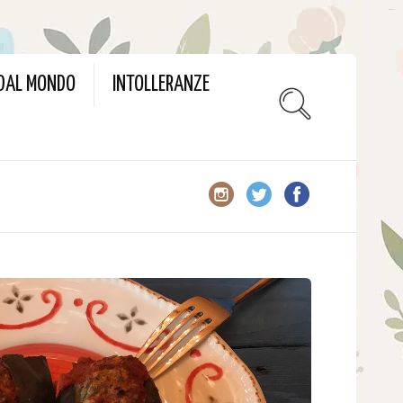
slot gacor
 DAL MONDO
INTOLLERANZE