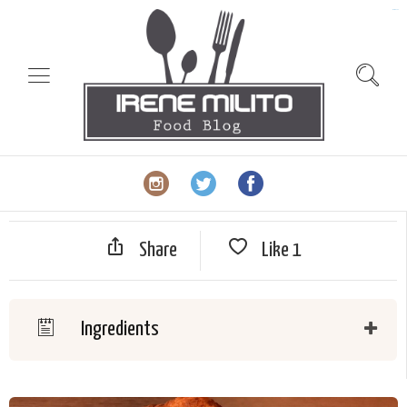
slot gacor
Share
Like
1
Ingredients