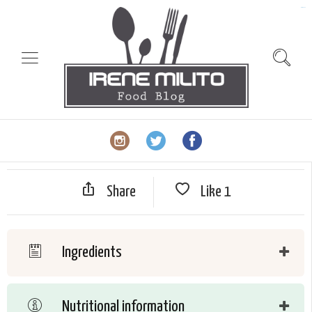
slot gacor
Share
Like
1
Ingredients
Nutritional information