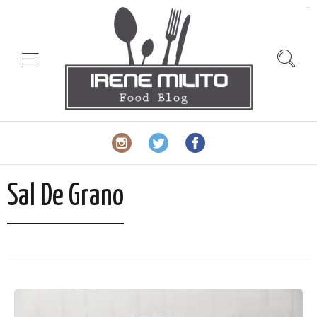
slot gacor
Sal De Grano