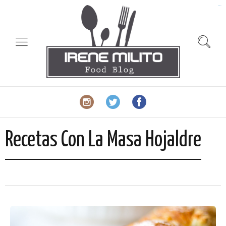
slot gacor
Recetas Con La Masa Hojaldre