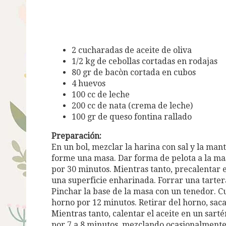
2 cucharadas de aceite de oliva
1/2 kg de cebollas cortadas en rodajas
80 gr de bacòn cortada en cubos
4 huevos
100 cc de leche
200 cc de nata (crema de leche)
100 gr de queso fontina rallado
Preparación:
En un bol, mezclar la harina con sal y la man
forme una masa. Dar forma de pelota a la masa
por 30 minutos. Mientras tanto, precalentar 
una superficie enharinada. Forrar una tart
Pinchar la base de la masa con un tenedor. Cu
horno por 12 minutos. Retirar del horno, saca
Mientras tanto, calentar el aceite en un sart
por 7 a 8 minutos, mezclando ocasionalmente. 