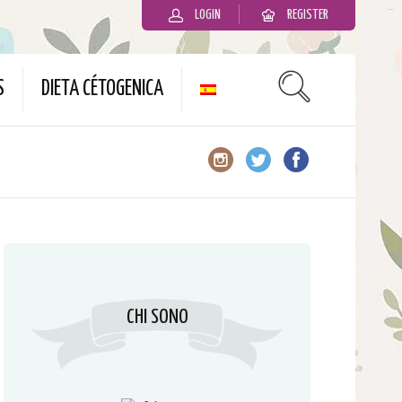
LOGIN
REGISTER
slot gacor
S
DIETA CÉTOGENICA
CHI SONO