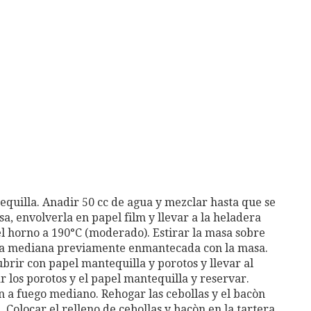
tequilla. Anadir 50 cc de agua y mezclar hasta que se
, envolverla en papel film y llevar a la heladera
el horno a 190°C (moderado). Estirar la masa sobre
era mediana previamente enmantecada con la masa.
brir con papel mantequilla y porotos y llevar al
r los porotos y el papel mantequilla y reservar.
én a fuego mediano. Rehogar las cebollas y el bacòn
Colocar el relleno de cebollas y bacòn en la tartera.