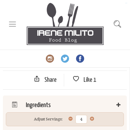
slot gacor
Share
Like
1
Ingredients
Adjust Servings: