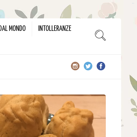
slot gacor
 DAL MONDO
INTOLLERANZE