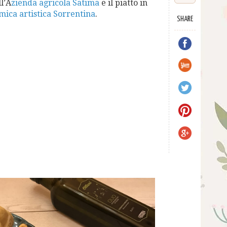
ll’A
zienda agricola Satima
e il piatto in
mica artistica Sorrentina
.
SHARE