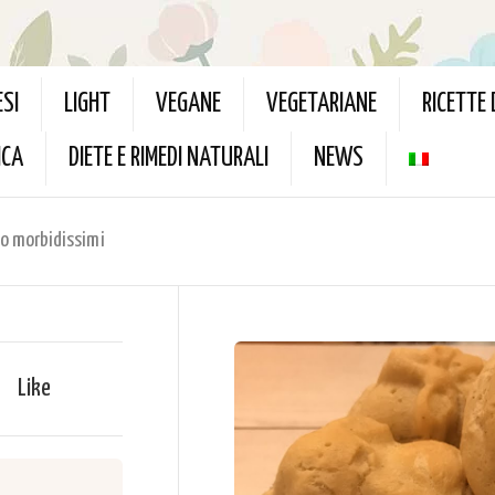
ESI
LIGHT
VEGANE
VEGETARIANE
RICETTE
ICA
DIETE E RIMEDI NATURALI
NEWS
lio morbidissimi
Like