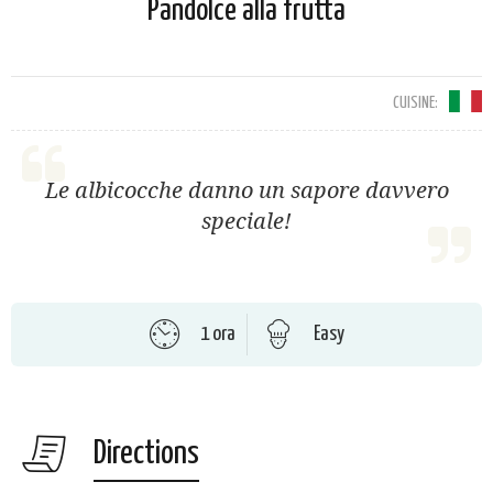
Pandolce alla frutta
CUISINE:
Le albicocche danno un sapore davvero
speciale!
1 ora
Easy
Directions