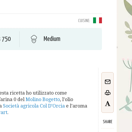
CUISINE:
s 750
Medium
esta ricetta ho utilizzato come
farina 0 del
Molino Bogetto
, l’olio
a
Società agricola Col D’Orcia
e l’aroma
rart
.
SHARE