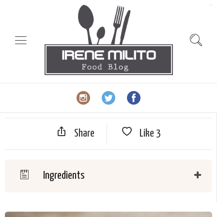
slot gacor
Share
Like
3
Ingredients