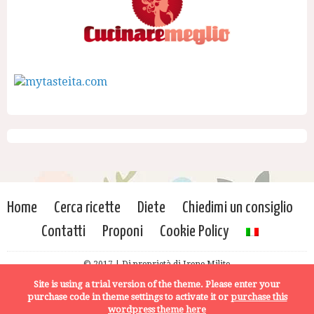
Home
Cerca ricette
Diete
Chiedimi un consiglio
Contatti
Proponi
Cookie Policy
© 2017 | Di proprietà di Irene Milito
Site is using a trial version of the theme. Please enter your
purchase code in theme settings to activate it or
purchase this
wordpress theme here
START READING MODE
ADD TO MEAL PLAN