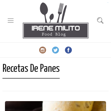
slot gacor
Recetas De Panes