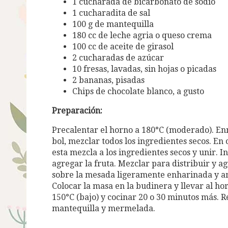
1 cucharada de bicarbonato de sodio
1 cucharadita de sal
100 g de mantequilla
180 cc de leche agria o queso crema
100 cc de aceite de girasol
2 cucharadas de azúcar
10 fresas, lavadas, sin hojas o picadas
2 bananas, pisadas
Chips de chocolate blanco, a gusto
Preparación:
Precalentar el horno a 180°C (moderado). E
bol, mezclar todos los ingredientes secos. En 
esta mezcla a los ingredientes secos y unir. I
agregar la fruta. Mezclar para distribuir y a
sobre la mesada ligeramente enharinada y a
Colocar la masa en la budinera y llevar al h
150°C (bajo) y cocinar 20 o 30 minutos más. R
mantequilla y mermelada.