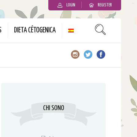
LOGIN
REGISTER
slot gacor
S
DIETA CÉTOGENICA
CHI SONO