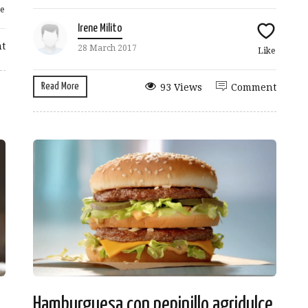
e
Irene Milito
t
28 March 2017
Like
Read More
93 Views
Comment
Hamburguesa con pepinillo agridulce