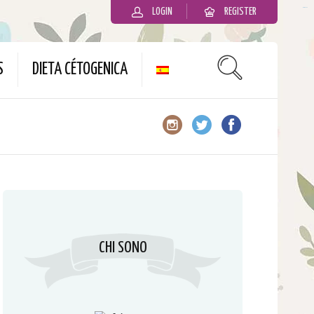
LOGIN
REGISTER
slot gacor
S
DIETA CÉTOGENICA
CHI SONO