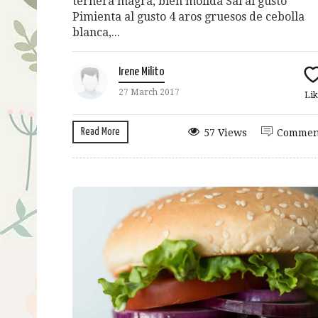
ternera magra, bien molida Sal al gusto
Pimienta al gusto 4 aros gruesos de cebolla
blanca,...
Irene Milito
27 March 2017
Lik
Read More
57 Views
Commen