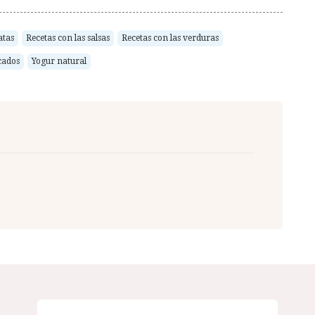
atas
Recetas con las salsas
Recetas con las verduras
cados
Yogur natural