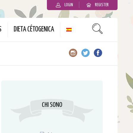
LOGIN
REGISTER
slot gacor
S
DIETA CÉTOGENICA
CHI SONO