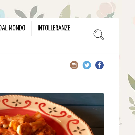
slot gacor
 DAL MONDO
INTOLLERANZE