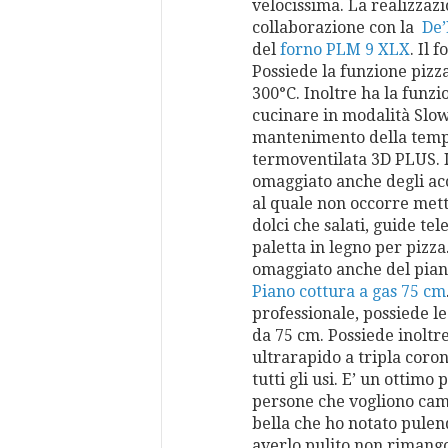
velocissima. La realizzazi
collaborazione con la
De’
del
forno PLM 9 XLX
. Il 
Possiede la funzione pizz
300°C. Inoltre ha la funzi
cucinare in modalità Slow
mantenimento della temp
termoventilata 3D PLUS. 
omaggiato anche degli acce
al quale non occorre mett
dolci che salati, guide tel
paletta in legno per pizza.
omaggiato anche del pia
Piano cottura a gas 75 cm
professionale, possiede le 
da 75 cm. Possiede inoltre
ultrarapido a tripla coro
tutti gli usi. E’ un ottimo 
persone che vogliono camb
bella che ho notato pulen
averlo pulito non rimang