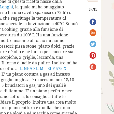
one di questa ricetta nasce dalla
Longhi
, la quale mi ha omaggiato
SHARE
forno ha una cavità spaziosa di 72 litri.
a, che raggiunge la temperatura di
one speciale la lievitazione a 40°C. Si può
 Cooking, grazie alla funzione di
eratura du 100°C. Ha una funzione
Inoltre insieme al forno mi hanno
ssori: pizza stone, piatto dolci, grazie
ere né olio e né burro per cuocere sia
escopiche, 2 griglie, leccarda, una
 Il forno è facile da pulire. Inoltre mi ha
no cottura
LINEA SLIM – SLF 575 X –
. E’ un piano cottura a gas ad incasso
griglie in ghisa, è in acciaio inox 18/10
 5 bruciatori a gas, uno dei quali è
na di fiamma. E’ un piano perfetto per
piano cottura, lo consiglio a tutte le
iare il proprio. Inoltre una cosa molto
do il piano cottura è quella che dopo
ono né aloni e né macchie come succede