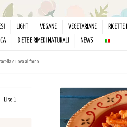
ESI
LIGHT
VEGANE
VEGETARIANE
RICETTE
ICA
DIETE E RIMEDI NATURALI
NEWS
arella e uova al forno
Like
1