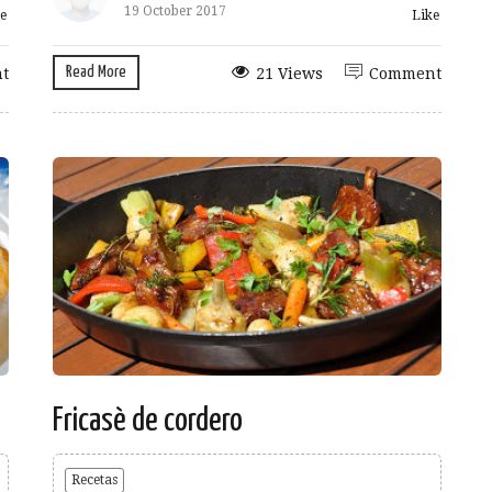
19 October 2017
e
Like
Read More
t
21 Views
Comment
Fricasè de cordero
Recetas