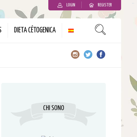
LOGIN
REGISTER
slot gacor
S
DIETA CÉTOGENICA
CHI SONO