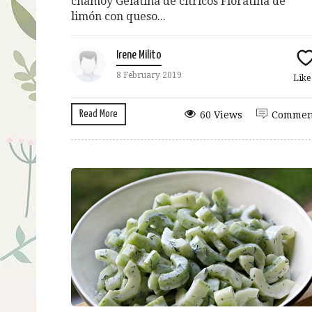
chamoy Gelatina de cítricos Floratina de
limón con queso...
Irene Milito
8 February 2019
Lik
Read More
60 Views
Commen