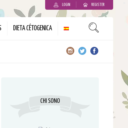
LOGIN
REGISTER
slot gacor
S
DIETA CÉTOGENICA
CHI SONO