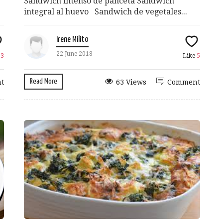
Sandwich intenso de panceta Sandwich
integral al huevo Sandwich de vegetales...
Irene Milito
22 June 2018
e
3
Like
5
Read More
t
63 Views
Comment