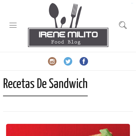
slot gacor
Recetas De Sandwich