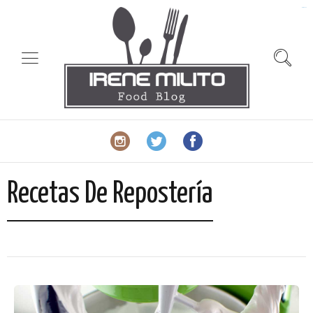
slot gacor
Recetas De Repostería