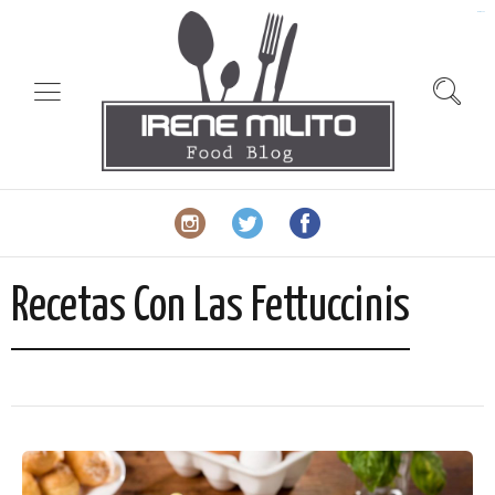
slot gacor
Recetas Con Las Fettuccinis