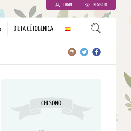
LOGIN
REGISTER
slot gacor
S
DIETA CÉTOGENICA
CHI SONO