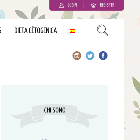
LOGIN
REGISTER
slot gacor
S
DIETA CÉTOGENICA
CHI SONO