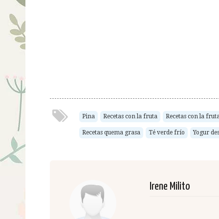
Pina
Recetas con la fruta
Recetas con la frut
Recetas quema grasa
Té verde frío
Yogur de
Irene Milito