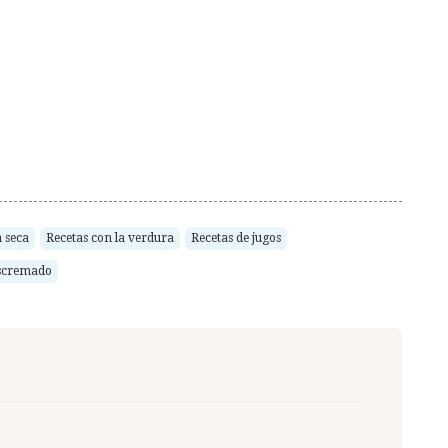
a seca
Recetas con la verdura
Recetas de jugos
scremado