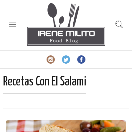
slot gacor
Recetas Con El Salami