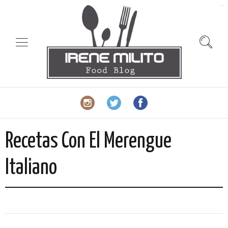
slot gacor
Recetas Con El Merengue
Italiano