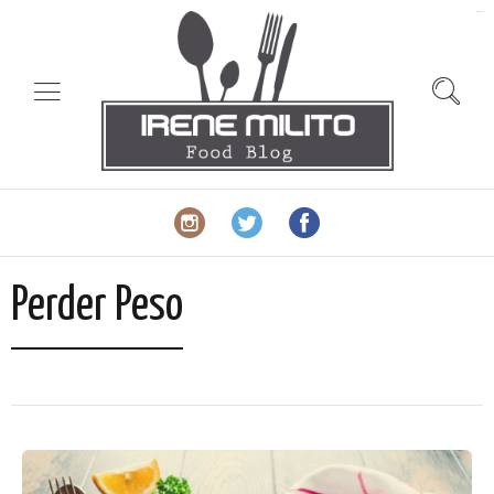
slot gacor
Perder Peso