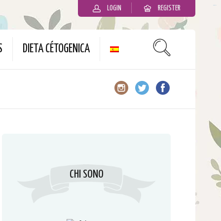
LOGIN
REGISTER
slot gacor
S
DIETA CÉTOGENICA
CHI SONO