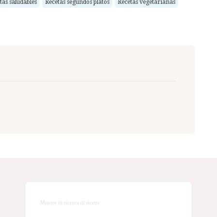
tas saludables
Recetas segundos platos
Recetas vegetarianas
Motore di ricerca di ricette