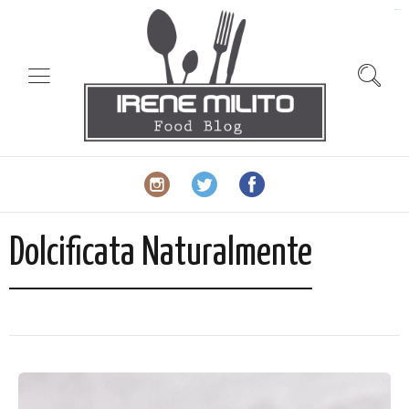
slot gacor
Dolcificata Naturalmente