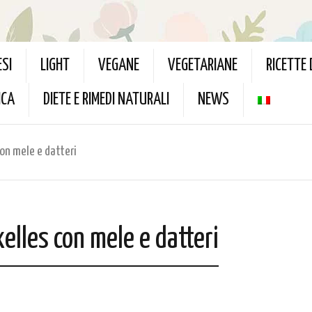
ESI
LIGHT
VEGANE
VEGETARIANE
RICETTE
ICA
DIETE E RIMEDI NATURALI
NEWS
con mele e datteri
xelles con mele e datteri