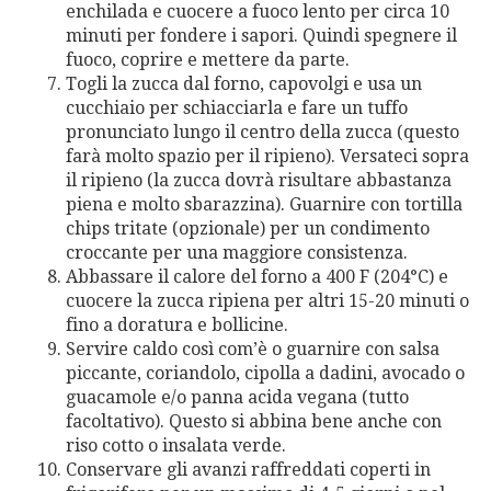
enchilada e cuocere a fuoco lento per circa 10
minuti per fondere i sapori. Quindi spegnere il
fuoco, coprire e mettere da parte.
Togli la zucca dal forno, capovolgi e usa un
cucchiaio per schiacciarla e fare un tuffo
pronunciato lungo il centro della zucca (questo
farà molto spazio per il ripieno). Versateci sopra
il ripieno (la zucca dovrà risultare abbastanza
piena e molto sbarazzina). Guarnire con tortilla
chips tritate (opzionale) per un condimento
croccante per una maggiore consistenza.
Abbassare il calore del forno a 400 F (204°C) e
cuocere la zucca ripiena per altri 15-20 minuti o
fino a doratura e bollicine.
Servire caldo così com’è o guarnire con salsa
piccante, coriandolo, cipolla a dadini, avocado o
guacamole e/o panna acida vegana (tutto
facoltativo). Questo si abbina bene anche con
riso cotto o insalata verde.
Conservare gli avanzi raffreddati coperti in