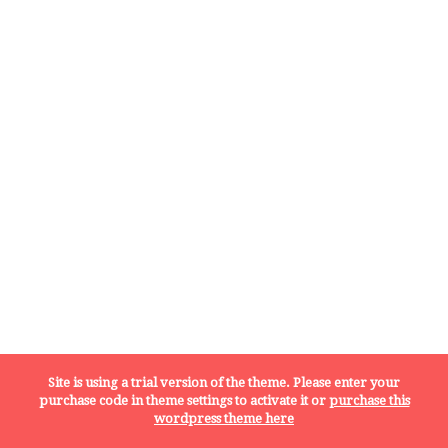
Site is using a trial version of the theme. Please enter your
Dolcificata naturalmente
Senza glutine
purchase code in theme settings to activate it or
purchase this
wordpress theme here
Senza lattosio
Vegana
Vegetariana