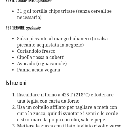
PER IL CONDIMENTO
opzionale
31 g di tortilla chips tritate (senza cereali se
necessario)
PER SERVIRE
opzionale
Salsa piccante al mango habanero (o salsa
piccante acquistata in negozio)
Coriandolo fresco
Cipolla rossa a cubetti
Avocado (o guacamole)
Panna acida vegana
Istruzioni
Riscaldare il forno a 425 F (218°C) e foderare
una teglia con carta da forno.
Usa un coltello affilato per tagliare a metà con
cura la zucca, quindi svuotare i semi e le corde
e strofinare la polpa con olio, sale e pepe.
Mettere la zucca con il lato tagliato rivolto verso