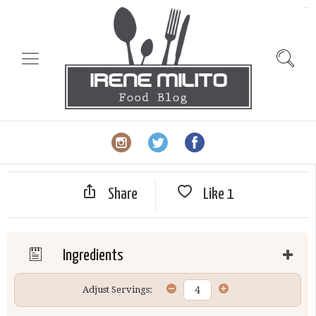
slot gacor
Share
Like
1
Ingredients
Adjust Servings: