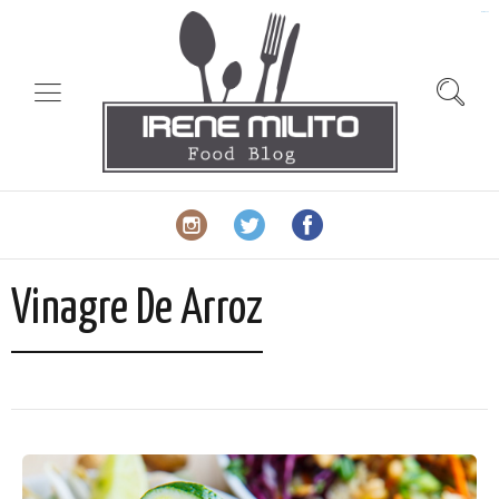
slot gacor
Vinagre De Arroz