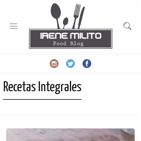
slot gacor
Recetas Integrales