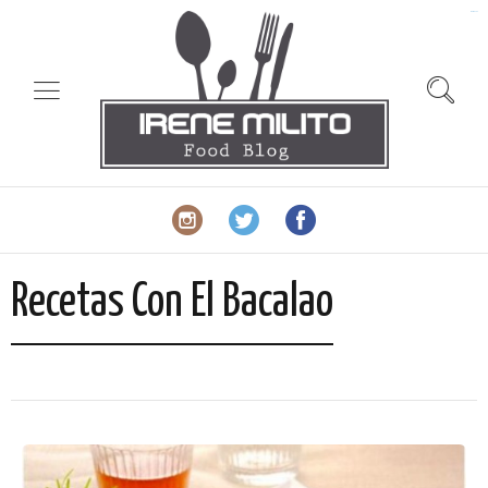
slot gacor
Recetas Con El Bacalao