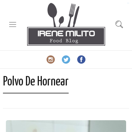
slot gacor
Polvo De Hornear