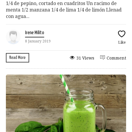
1/4 de pepino, cortado en cuadritos Un racimo de
menta 1/2 manzana 1/4 de lima 1/4 de limón Llenad
con agua...
Irene Milito
8 January 2019
Like
Read More
31 Views
Comment