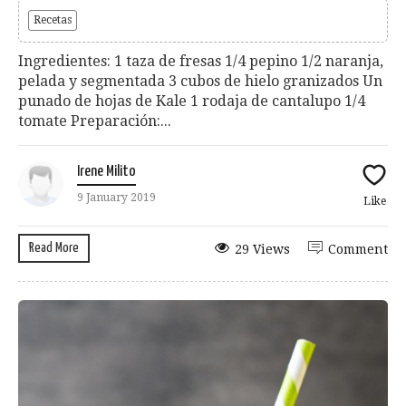
Recetas
Ingredientes: 1 taza de fresas 1/4 pepino 1/2 naranja,
pelada y segmentada 3 cubos de hielo granizados Un
punado de hojas de Kale 1 rodaja de cantalupo 1/4
tomate Preparación:...
Irene Milito
9 January 2019
Like
Read More
29 Views
Comment