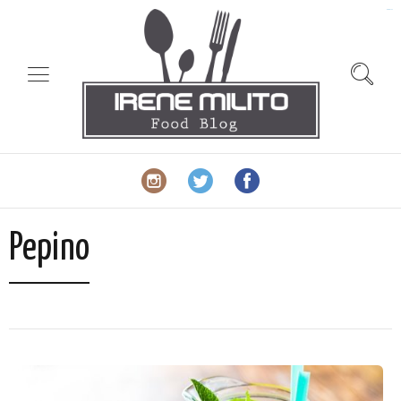
slot gacor
Pepino