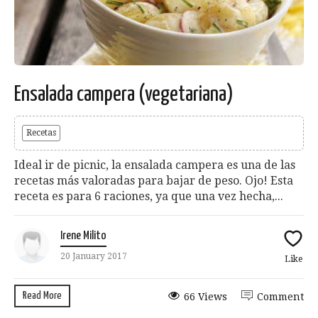
Ensalada campera (vegetariana)
Recetas
Ideal ir de picnic, la ensalada campera es una de las
recetas más valoradas para bajar de peso. Ojo! Esta
receta es para 6 raciones, ya que una vez hecha,...
Irene Milito
20 January 2017
Like
Read More
66 Views
Comment