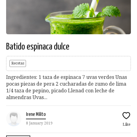
Batido espinaca dulce
Recetas
Ingredientes: 1 taza de espinaca 7 uvas verdes Unas
pocas piezas de pera 2 cucharadas de zumo de lima
1/4 taza de pepino, picado Llenad con leche de
almendras Uvas...
Irene Milito
8 January 2019
Like