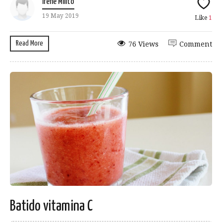
Irene Milito
19 May 2019
Like
1
Read More
76 Views
Comment
Batido vitamina C