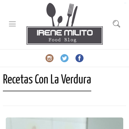
slot gacor
Recetas Con La Verdura